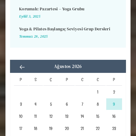
Korumalı: Pazartesi – Yoga Grubu
Eylül 3, 2025
Yoga & Pilates Başlangıç Seviyesi Grup Dersleri
Temmuz 28, 2025
Ağustos 2026
P
S
Ç
P
C
C
P
1
2
3
4
5
6
7
8
9
10
11
12
13
14
15
16
17
18
19
20
21
22
23