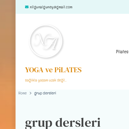
nilgunalguney@gmail.com
Pilates
YOGA ve PiLATES
sağlıkla yaşam uzak değil…
Home
grup dersleri
grup dersleri