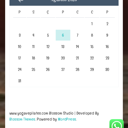
P
S
Ç
P
C
C
P
1
2
3
4
5
6
7
8
9
10
11
12
13
14
15
16
17
18
19
20
21
22
23
24
25
26
27
28
29
30
31
www.yogavepilates.com
Blossom Studio | Developed By
Blossom Themes
. Powered by
WordPress
.