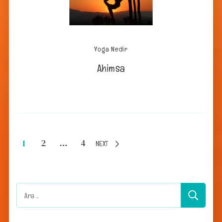
Yoga Nedir
Ahimsa
Yazı
Page
Page
Page
1
2
…
4
NEXT
sayfalandırması
Arama: