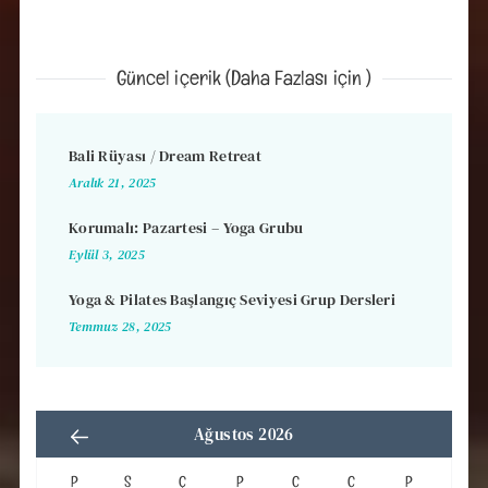
Güncel içerik (Daha Fazlası için )
Bali Rüyası / Dream Retreat
Aralık 21, 2025
Korumalı: Pazartesi – Yoga Grubu
Eylül 3, 2025
Yoga & Pilates Başlangıç Seviyesi Grup Dersleri
Temmuz 28, 2025
Ağustos 2026
P
S
Ç
P
C
C
P