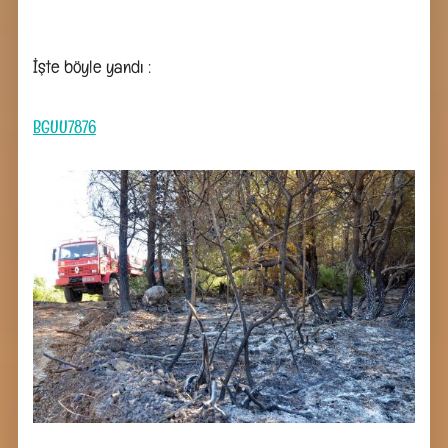
Yangını
–
18
Ağustos
İşte böyle yandı :
2019
BGUU7876