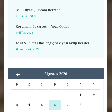
Bali Rüyası / Dream Retreat
Aralık 21, 2025
Korumalı: Pazartesi – Yoga Grubu
Eylül 3, 2025
Yoga & Pilates Başlangıç Seviyesi Grup Dersleri
Temmuz 28, 2025
Ağustos 2026
P
S
Ç
P
C
C
P
1
2
3
4
5
6
7
8
9